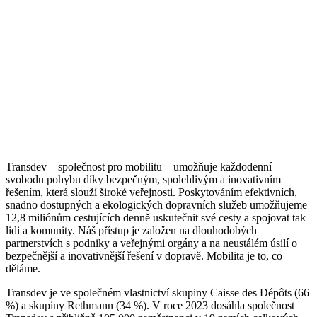
Transdev – společnost pro mobilitu – umožňuje každodenní
svobodu pohybu díky bezpečným, spolehlivým a inovativním
řešením, která slouží široké veřejnosti. Poskytováním efektivních,
snadno dostupných a ekologických dopravních služeb umožňujeme
12,8 miliónům cestujících denně uskutečnit své cesty a spojovat tak
lidi a komunity. Náš přístup je založen na dlouhodobých
partnerstvích s podniky a veřejnými orgány a na neustálém úsilí o
bezpečnější a inovativnější řešení v dopravě. Mobilita je to, co
děláme.
Transdev je ve společném vlastnictví skupiny Caisse des Dépôts (66
%) a skupiny Rethmann (34 %). V roce 2023 dosáhla společnost