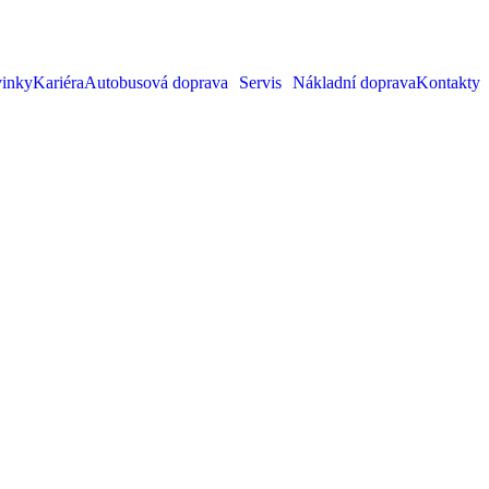
inky
Kariéra
Autobusová doprava
Servis
Nákladní doprava
Kontakty